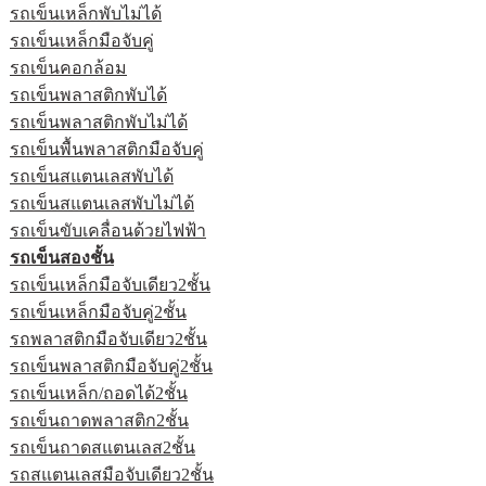
รถเข็นเหล็กพับไม่ได้
รถเข็นเหล็กมือจับคู่
รถเข็นคอกล้อม
รถเข็นพลาสติกพับได้
รถเข็นพลาสติกพับไม่ได้
รถเข็นพื้นพลาสติกมือจับคู่
รถเข็นสแตนเลสพับได้
รถเข็นสแตนเลสพับไม่ได้
รถเข็นขับเคลื่อนด้วยไฟฟ้า
รถเข็นสองชั้น
รถเข็นเหล็กมือจับเดียว2ชั้น
รถเข็นเหล็กมือจับคู่2ชั้น
รถพลาสติกมือจับเดียว2ชั้น
รถเข็นพลาสติกมือจับคู่2ชั้น
รถเข็นเหล็ก/ถอดได้2ชั้น
รถเข็นถาดพลาสติก2ชั้น
รถเข็นถาดสแตนเลส2ชั้น
รถสแตนเลสมือจับเดียว2ชั้น