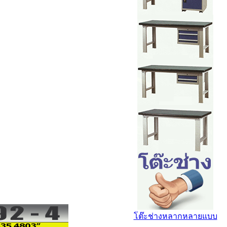
โต๊ะช่างหลากหลายแบบ