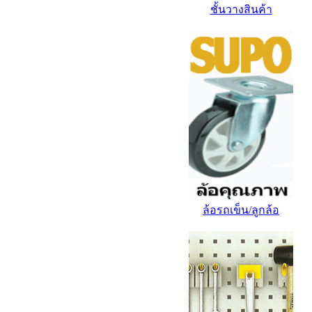
ชั้นวางสินค้า
ล้อรถเข็น/ลูกล้อ