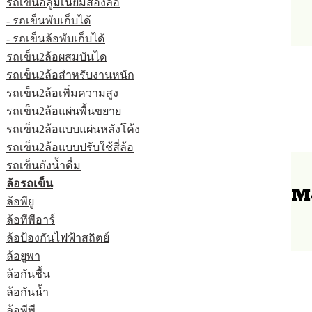
รถเข็นอลูมิเนียมสองล้อ
- รถเข็นพับเก็บได้
- รถเข็นล้อพับเก็บได้
รถเข็น2ล้อผสมบันได
รถเข็น2ล้อสำหรับงานหนัก
รถเข็น2ล้อเพิ่มความสูง
รถเข็น2ล้อแผ่นพื้นขยาย
รถเข็น2ล้อแบบแผ่นหลังโค้ง
รถเข็น2ล้อแบบปรับใช้สี่ล้อ
รถเข็นถังน้ำดื่ม
ล้อรถเข็น
ล้อพียู
ล้อทีพีอาร์
ล้อป้องกันไฟฟ้าสถิตย์
ล้อยูพา
ล้อกันชื้น
ล้อกันน้ำ
ล้อพีพี