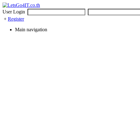
User Login
+
Register
Main navigation