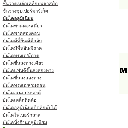
ชั้นวางเหล็กเคลือบพลาสติก
ชั้นวางซุปเปอร์มาร์เก็ต
บันไดอลูมิเนียม
บันไดพาดตอนเดียว
บันไดพาดสองตอน
บันไดมีที่ยืน/มีมือจับ
บันไดมีพื้นยืน/มีถาด
บันไดทรงเอ/มีถาด
บันไดขึ้นลงทางเดียว
บันไดแฟนซีขึ้นลงสองทาง
บันไดขึ้นลงสองทาง
บันไดทรงเอ/สามตอน
บันไดอเนกประสงค์
บันไดเหล็กติดล้อ
บันไดอลูมิเนียมติดล้อพับได้
บันไดไฟเบอร์กลาส
บันไดนั่งร้านอลูมิเนียม