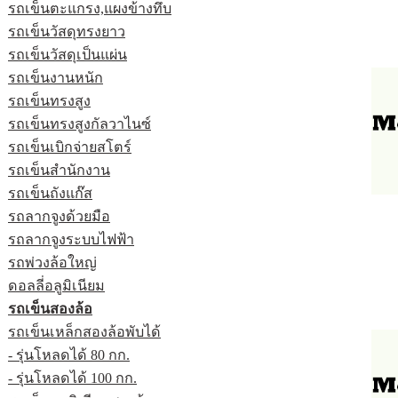
รถเข็นตะแกรง,แผงข้างทึบ
รถเข็นวัสดุทรงยาว
รถเข็นวัสดุเป็นแผ่น
รถเข็นงานหนัก
รถเข็นทรงสูง
รถเข็นทรงสูงกัลวาไนซ์
รถเข็นเบิกจ่ายสโตร์
รถเข็นสำนักงาน
รถเข็นถังแก๊ส
รถลากจูงด้วยมือ
รถลากจูงระบบไฟฟ้า
รถพ่วงล้อใหญ่
ดอลลี่อลูมิเนียม
รถเข็นสองล้อ
รถเข็นเหล็กสองล้อพับได้
- รุ่นโหลดได้ 80 กก.
- รุ่นโหลดได้ 100 กก.