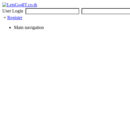
User Login
+
Register
Main navigation