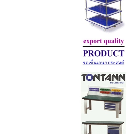
รถเข็นเอนกประสงค์