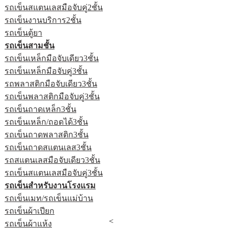
รถเข็นสแตนเลสมือจับคู่2ชั้น
รถเข็นงานบริการ2ชั้น
รถเข็นตู้ยา
รถเข็นสามชั้น
รถเข็นเหล็กมือจับเดียว3ชั้น
รถเข็นเหล็กมือจับคู่3ชั้น
รถพลาสติกมือจับเดียว3ชั้น
รถเข็นพลาสติกมือจับคู่3ชั้น
รถเข็นถาดเหล็ก3ชั้น
รถเข็นเหล็ก/ถอดได้3ชั้น
รถเข็นถาดพลาสติก3ชั้น
รถเข็นถาดสแตนเลส3ชั้น
รถสแตนเลสมือจับเดียว3ชั้น
รถเข็นสแตนเลสมือจับคู่3ชั้น
รถเข็นสำหรับงานโรงแรม
รถเข็นเมท/รถเข็นแม่บ้าน
รถเข็นผ้าเปียก
<
รถเข็นผ้าแห้ง