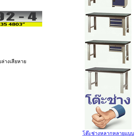
บล่างเสียหาย
โต๊ะช่างหลากหลายแบบ