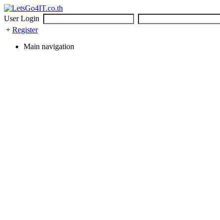
User Login
+
Register
Main navigation