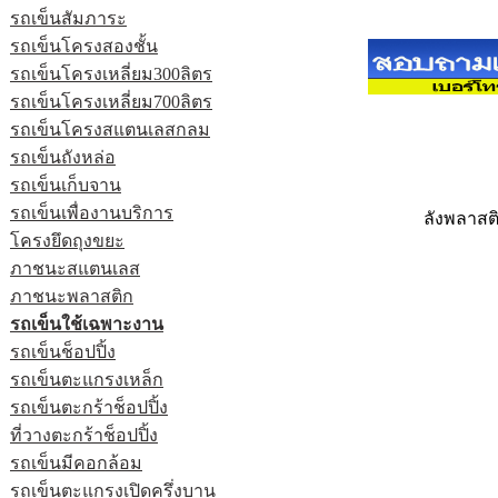
รถเข็นสัมภาระ
รถเข็นโครงสองชั้น
รถเข็นโครงเหลี่ยม300ลิตร
รถเข็นโครงเหลี่ยม700ลิตร
รถเข็นโครงสแตนเลสกลม
รถเข็นถังหล่อ
รถเข็นเก็บจาน
รถเข็นเพื่องานบริการ
ลังพลาสต
โครงยึดถุงขยะ
ภาชนะสแตนเลส
ภาชนะพลาสติก
รถเข็นใช้เฉพาะงาน
รถเข็นช็อปปิ้ง
รถเข็นตะแกรงเหล็ก
รถเข็นตะกร้าช็อปปิ้ง
ที่วางตะกร้าช็อปปิ้ง
รถเข็นมีคอกล้อม
รถเข็นตะแกรงเปิดครึ่งบาน