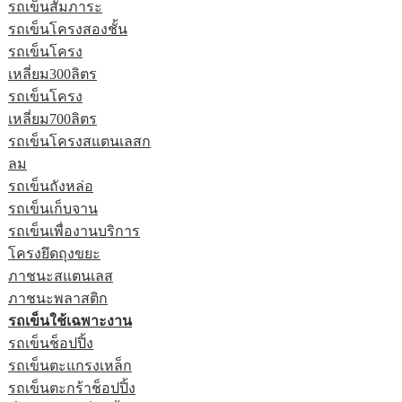
รถเข็นสัมภาระ
รถเข็นโครงสองชั้น
รถเข็นโครง
เหลี่ยม300ลิตร
รถเข็นโครง
เหลี่ยม700ลิตร
รถเข็นโครงสแตนเลสก
ลม
รถเข็นถังหล่อ
รถเข็นเก็บจาน
รถเข็นเพื่องานบริการ
โครงยึดถุงขยะ
ภาชนะสแตนเลส
ภาชนะพลาสติก
รถเข็นใช้เฉพาะงาน
รถเข็นช็อปปิ้ง
รถเข็นตะแกรงเหล็ก
รถเข็นตะกร้าช็อปปิ้ง