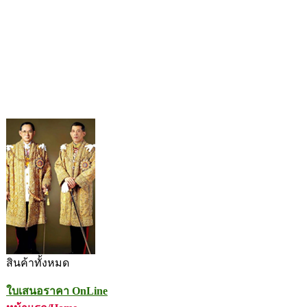
สินค้าทั้งหมด
ใบเสนอราคา OnLine