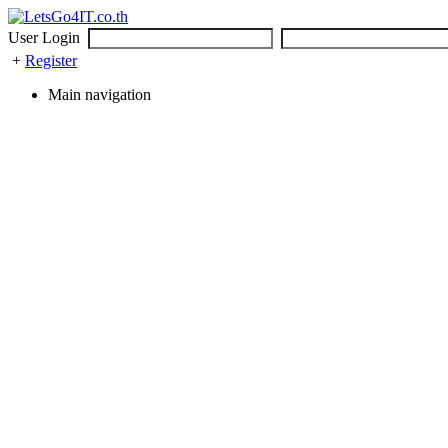
User Login
+
Register
Main navigation